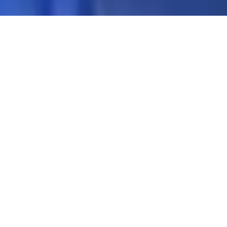
株式会社エーシーイーシステムは2007年に愛媛
県松山市で設立されたシステム開発企業です。
コンピュータを利用したソフトウェア開発／シ
ステム開発および運用/保守サービスを提供して
います。
あらゆる業種のお客様のお悩みを最適なシステ
ム開発で解決いたします。